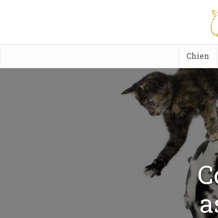
Chien
C
a