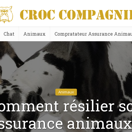
Chat
Animaux
Compratateur Assurance Anima
Animaux
omment résilier s
ssurance animaux