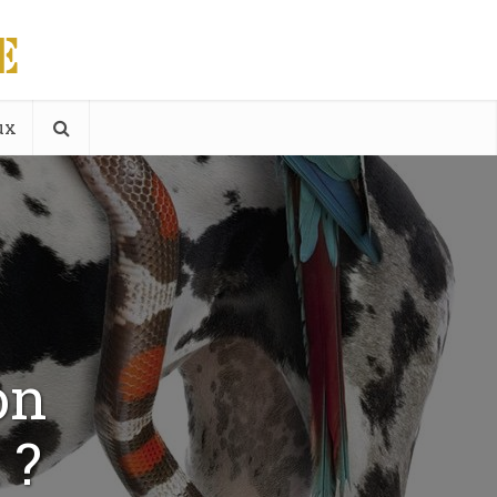
ux
on
 ?