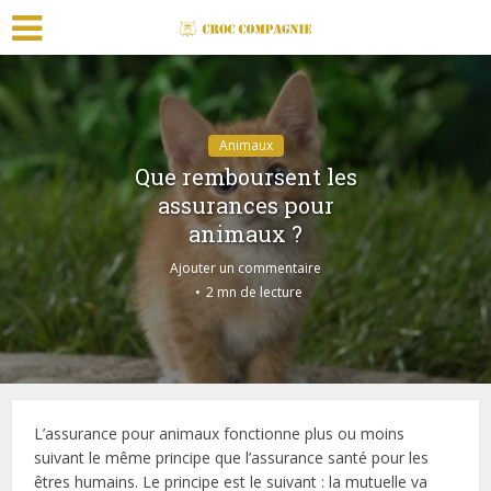
Animaux
Que remboursent les
assurances pour
animaux ?
Ajouter un commentaire
2 mn de lecture
L’assurance pour animaux fonctionne plus ou moins
suivant le même principe que l’assurance santé pour les
êtres humains. Le principe est le suivant : la mutuelle va